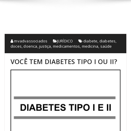
mvadvassociados
JURÍDICO
diabete
,
diabetes
,
doces
,
doenca
,
justiça
,
medicamentos
,
medicina
,
saúde
VOCÊ TEM DIABETES TIPO I OU II?