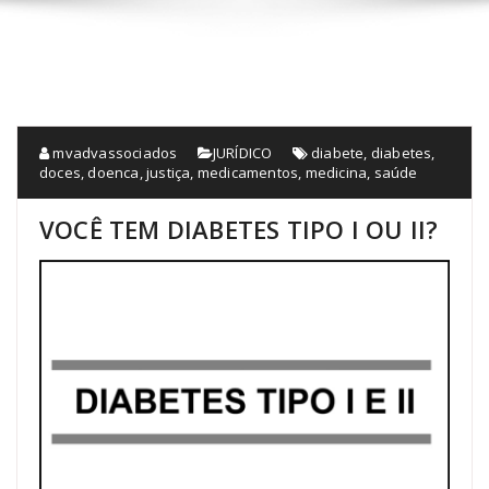
mvadvassociados
JURÍDICO
diabete
,
diabetes
,
doces
,
doenca
,
justiça
,
medicamentos
,
medicina
,
saúde
VOCÊ TEM DIABETES TIPO I OU II?