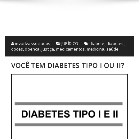
mvadvassociados
JURÍDICO
diabete
,
diabetes
,
doces
,
doenca
,
justiça
,
medicamentos
,
medicina
,
saúde
VOCÊ TEM DIABETES TIPO I OU II?