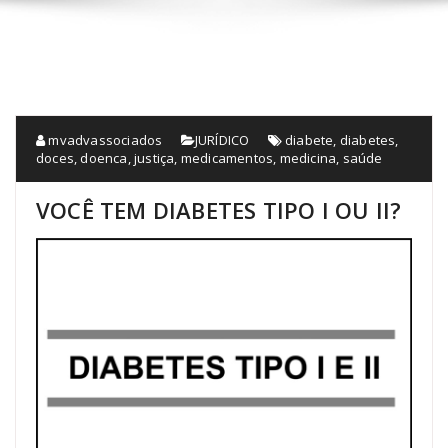
mvadvassociados
JURÍDICO
diabete
,
diabetes
,
doces
,
doenca
,
justiça
,
medicamentos
,
medicina
,
saúde
VOCÊ TEM DIABETES TIPO I OU II?