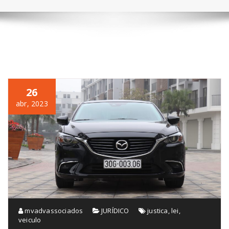
26
abr, 2023
mvadvassociados
JURÍDICO
justica
,
lei
,
veiculo