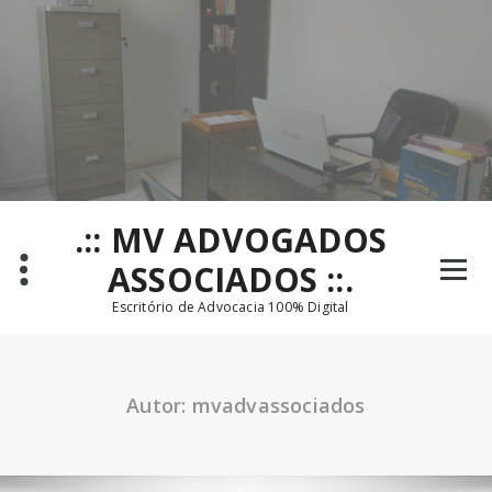
Pular
para
o
conteúdo
.:: MV ADVOGADOS
ASSOCIADOS ::.
Escritório de Advocacia 100% Digital
Autor: mvadvassociados