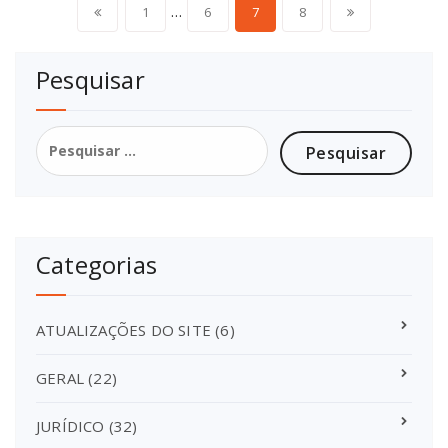
Navegação
…
1
6
7
8
por
Pesquisar
posts
Pesquisar
por:
Categorias
ATUALIZAÇÕES DO SITE
(6)
GERAL
(22)
JURÍDICO
(32)